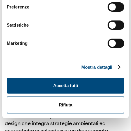
Disponibilità ad aggiornarsi costantemente sulle
Preferenze
ultime novità in ambito software e hardware
creativo.
Statistiche
Marketing
Lo studio
Mostra dettagli
Accetta tutti
Con sede a Bologna e Milano, è composto da un
team internazionale di oltre cento architetti,
ingegneri, grafici, modellisti e ricercatori. Fondato
Rifiuta
nel 1992 a Parigi e poi nel 1999 a Bologna, lo studio
vanta una solida esperienza nell'architettura e nel
design che integra strategie ambientali ed
energetiche avvalendosi di un dipartimento