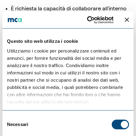
È richiesta la capacità di collaborare all'interno
del team ma anche di gestire in autonomia le
varie fasi del processo di produzione delle
immagini.
Questo sito web utilizza i cookie
Esperienza nella modellazione 3D, con
Utilizziamo i cookie per personalizzare contenuti ed
conoscenze approfondite di texture/mapping,
annunci, per fornire funzionalità dei social media e per
lighting e postproduzione.
analizzare il nostro traffico. Condividiamo inoltre
informazioni sul modo in cui utilizzi il nostro sito con i
Solida conoscenza dei software standard del
nostri partner che si occupano di analisi dei dati web,
settore, inclusi: Modellazione: Rhino (base), 3ds
pubblicità e social media, i quali potrebbero combinarle
Max – Rendering: Corona Renderer – Plugin:
con altre informazioni che hai fornito loro o che hanno
ForestPack, RailClone – Post-produzione:
raccolto dal tuo utilizzo dei loro servizi.
Photoshop – Video (preferibile): 3ds Max, Unreal
Engine, After Effect – Software AI (preferibile).
Selezione
Necessari
Eccellente creatività e sensibilità artistica.
del
consenso