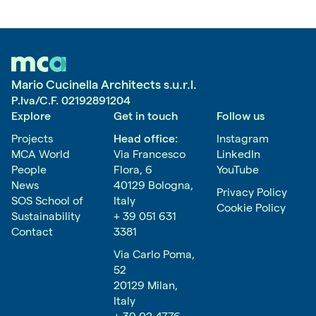
Sede Re-Use With Love, trasformare
Gener
l'energia
09/01/
Le par
Cucine
reali
Mario Cucinella Architects s.u.r.l.
P.Iva/C.F.
02192891204
Explore
Get in touch
Follow us
Projects
Head office:
Instagram
MCA World
Via Francesco
LinkedIn
People
Flora, 6
YouTube
News
40129 Bologna,
Privacy Policy
SOS School of
Italy
Cookie Policy
Sustainability
+ 39 051 631
Contact
3381
Via Carlo Poma,
52
20129 Milan,
Italy