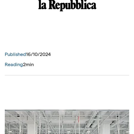
Published
16
/
10
/
2024
Reading
2min