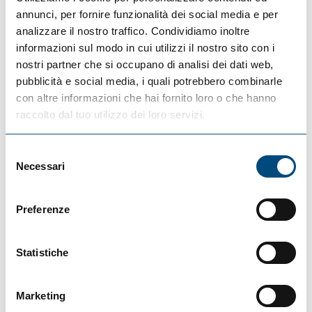
annunci, per fornire funzionalità dei social media e per
analizzare il nostro traffico. Condividiamo inoltre
informazioni sul modo in cui utilizzi il nostro sito con i
nostri partner che si occupano di analisi dei dati web,
pubblicità e social media, i quali potrebbero combinarle
con altre informazioni che hai fornito loro o che hanno
raccolto dal tuo utilizzo dei loro servizi.
Selezione
L’edificio, alto 25 metri è stato realizzato su una
Necessari
del
superficie di oltre 42.000 metri quadri
consenso
dall’architetto Mario Cucinella e non ha al suo
Preferenze
interno un reparto verniciatura, che è in
costruzione in un altro padiglione dedicato. Sul
tetto dell’e-building, dove, nel “sancta sanctorum”
Statistiche
dell’impianto saranno prodotte anche batterie ad
alto voltaggio e motori elettrici per le ibride e per il
Marketing
futuro bolide full electric, ci sono circa 3 mila