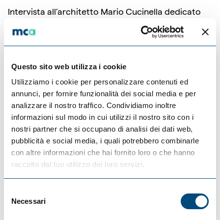
Intervista all’architetto Mario Cucinella dedicato
all’inaugurazione de La Grande Brera a partire dal
minuto 16.36.
Questo sito web utilizza i cookie
Utilizziamo i cookie per personalizzare contenuti ed
Guarda video:
annunci, per fornire funzionalità dei social media e per
analizzare il nostro traffico. Condividiamo inoltre
informazioni sul modo in cui utilizzi il nostro sito con i
nostri partner che si occupano di analisi dei dati web,
pubblicità e social media, i quali potrebbero combinarle
con altre informazioni che hai fornito loro o che hanno
raccolto dal tuo utilizzo dei loro servizi.
Selezione
Necessari
del
consenso