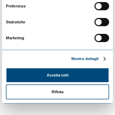
Preferenze
Condividi
Statistiche
Facebook
Twitter
Marketing
LinkedIn
Tutte le nostre novità
Mostra dettagli
Notizie Correlate
Accetta tutti
Rifiuta