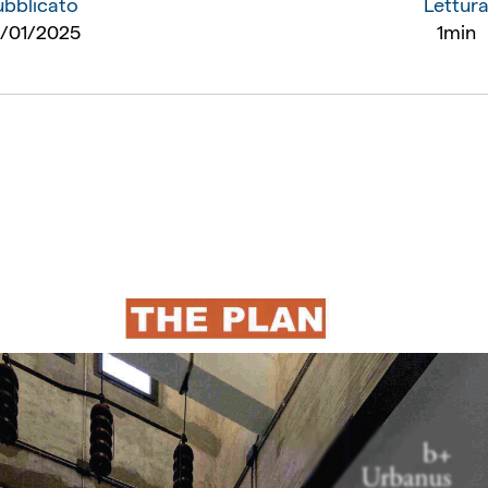
ubblicato
Lettur
1
/
01
/
2025
1min