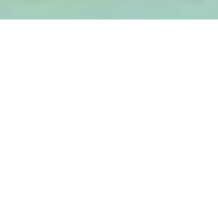
Il progetto intende sottolineare l’idea della
residenza e del verde di pertinenza che vengono
considerati il ‘cuore’ dell’intervento.
Complesso residenziale